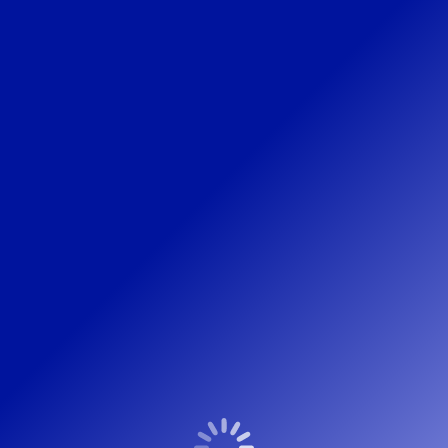
Ing. Gerrit Pelgrum
Adviseurs
voor de bouw
Copyright Peree Bouwadvies – 2022 © Webdesign
HetKanBeterOnline.nl
Bottommenu - Engels0