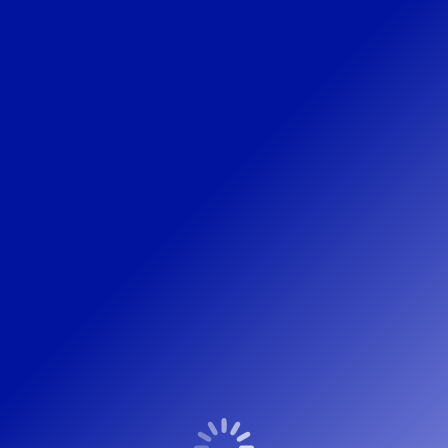
Kerstgroet 2015
Copyright Peree Bouwadvies – 2022 © Webdesign
HetKanBeterOnline.nl
Bottommenu