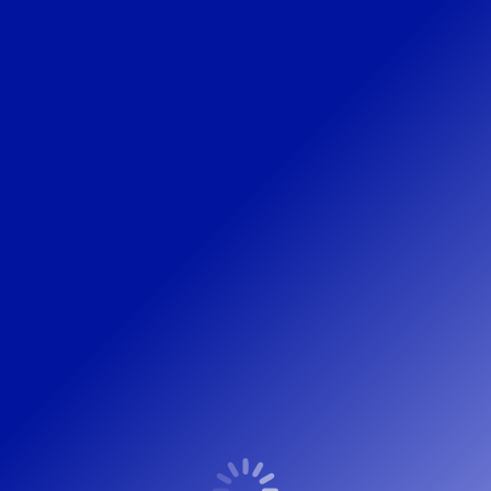
hoogste-punt-ede