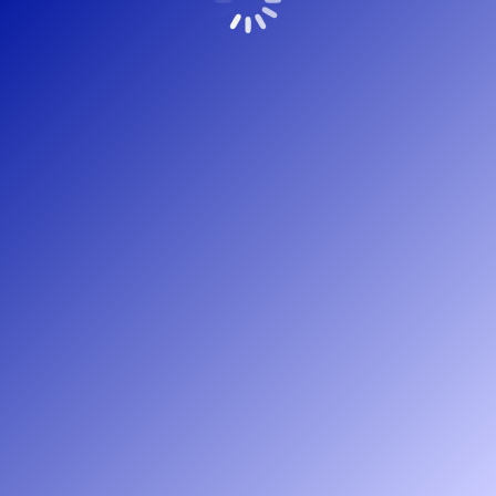
Copyright Peree Bouwadvies – 2022 © Webdesign
HetKanBeterOnline.nl
Bottommenu