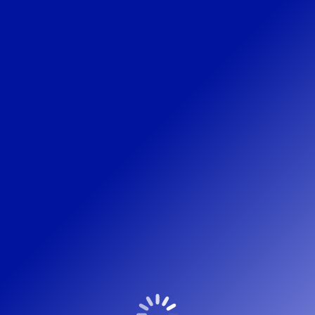
Portfolio Archieven
Renovatie
Project 3
Renovatie
Door
hkboadmin
december 23, 2014
Project informatie
Copyright Peree Bouwadvies – 2022 © Webdesign
HetKanBeterOnline.nl
Bottommenu